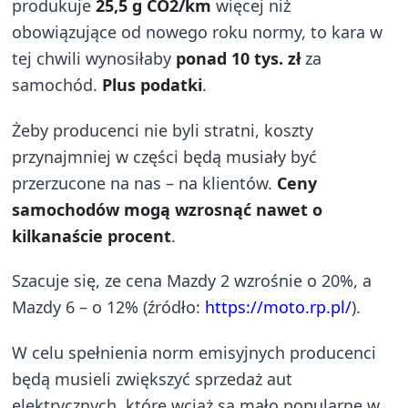
produkuje
25,5 g CO2/km
więcej niż
obowiązujące od nowego roku normy, to kara w
tej chwili wynosiłaby
ponad 10 tys. zł
za
samochód.
Plus podatki
.
Żeby producenci nie byli stratni, koszty
przynajmniej w części będą musiały być
przerzucone na nas – na klientów.
Ceny
samochodów mogą wzrosnąć nawet o
kilkanaście procent
.
Szacuje się, ze cena Mazdy 2 wzrośnie o 20%, a
Mazdy 6 – o 12% (źródło:
https://moto.rp.pl/
).
W celu spełnienia norm emisyjnych producenci
będą musieli zwiększyć sprzedaż aut
elektrycznych, które wciąż są mało popularne w