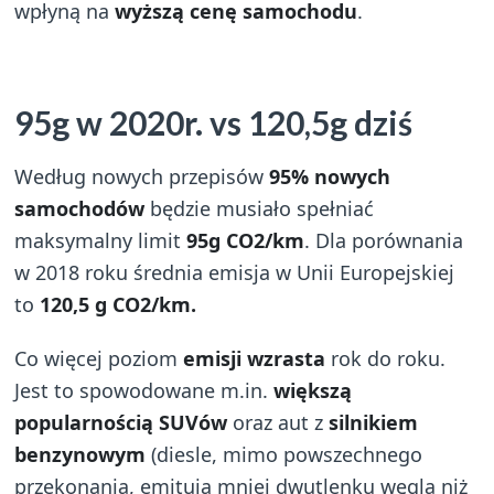
wpłyną na
wyższą cenę samochodu
.
95g w 2020r. vs 120,5g dziś
Według nowych przepisów
95%
nowych
samochodów
będzie musiało spełniać
maksymalny limit
95g CO2/km
. Dla porównania
w 2018 roku średnia emisja w Unii Europejskiej
to
120,5 g CO2/km.
Co więcej poziom
emisji wzrasta
rok do roku.
Jest to spowodowane m.in.
większą
popularnością SUVów
oraz aut z
silnikiem
benzynowym
(diesle, mimo powszechnego
przekonania, emitują mniej dwutlenku węgla niż