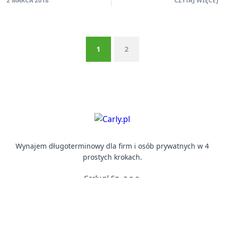
2 MARCA 2018
CZYTAJ WIĘCEJ
1
2
Wynajem długoterminowy dla firm i osób prywatnych w 4
prostych krokach.
Carly.pl Sp. z o.o.
ul. Esperantystów 17, 58-100 Świdnica
NIP: 8943059241