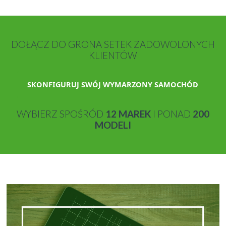
DOŁĄCZ DO GRONA SETEK ZADOWOLONYCH
KLIENTÓW
SKONFIGURUJ SWÓJ WYMARZONY SAMOCHÓD
WYBIERZ SPOŚRÓD
12 MAREK
I PONAD
200
MODELI